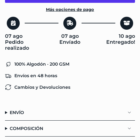
quantity
}}
Más opciones de pago
</span>
en
el
carrito",
07 ago
07 ago
10 ago
"decrease"=>"Disminuir
Pedido
Envíado
Entregado!
cantidad
realizado
para
{{
product
100% Algodón · 200 GSM
}}",
"multiples_of"=>"Incrementos
Envíos en 48 horas
de
{{
Cambios y Devoluciones
quantity
}}",
"minimum_of"=>"Mínimo
de
ENVÍO
{{
quantity
}}",
COMPOSICIÓN
"maximum_of"=>"Máximo
de