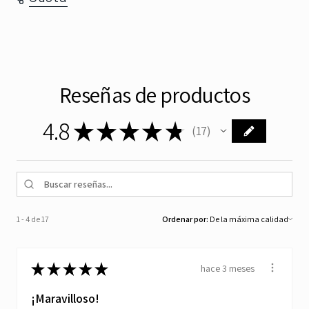
Reseñas de productos
4.8
★
★
★
★
★
17
17
1 - 4 de 17
Ordenar por:
★
★
★
★
★
hace 3 meses
¡Maravilloso!