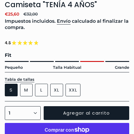
Camiseta "TENÍA 4 AÑOS"
Precio
€25,60
Precio
€32,00
de
regular
Impuestos incluidos.
Envío
calculado al finalizar la
venta
compra.
4.8
★
★
★
★
★
17
Fit
Pequeño
Talla Habitual
Grande
Tabla de tallas
Talla
Variante
Variante
Variante
S
M
L
XL
XXL
agotada
agotada
agotada
Variante
Variante
o
o
o
agotada
agotada
no
no
no
o
o
{"in_cart_html"=>"
Agregar al carrito
1
disponible
disponible
disponible
no
no
<span
disponible
disponible
class=\"quantity-
cart\">
{{