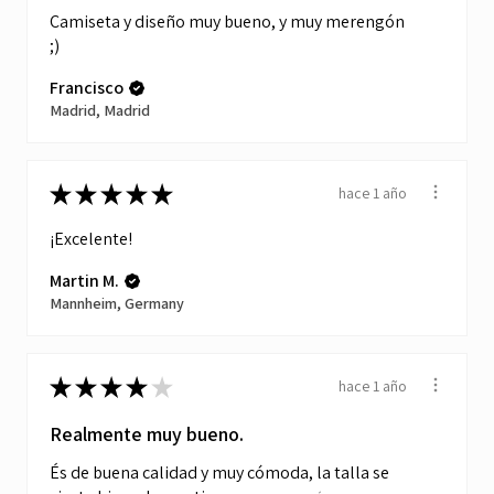
Camiseta y diseño muy bueno, y muy merengón
;)
Francisco
Madrid, Madrid
★
★
★
★
★
hace 1 año
¡Excelente!
Martin M.
Mannheim, Germany
★
★
★
★
★
hace 1 año
Realmente muy bueno.
És de buena calidad y muy cómoda, la talla se