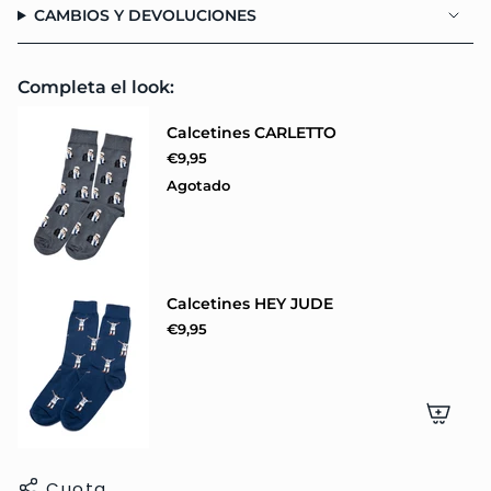
CAMBIOS Y DEVOLUCIONES
{{
quantity
}}"}
Completa el look:
Calcetines CARLETTO
€9,95
Agotado
Calcetines HEY JUDE
€9,95
Cuota