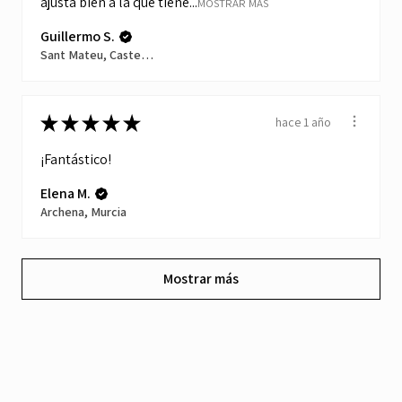
ajusta bien a la que tiene...
MOSTRAR MÁS
Guillermo S.
Sant Mateu, Castellón
★
★
★
★
★
hace 1 año
¡Fantástico!
Elena M.
Archena, Murcia
Mostrar más