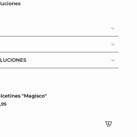
luciones
ínimo
áximo
OLUCIONES
lcetines "Magisco"
,95