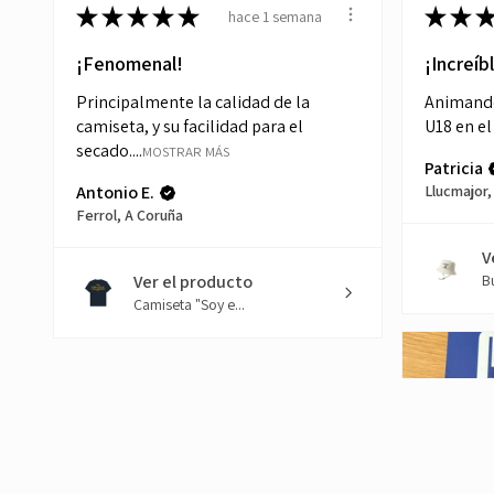
★
★
★
★
★
★
★
hace 1 semana
¡Fenomenal!
¡Increíb
Principalmente la calidad de la
Animando 
camiseta, y su facilidad para el
U18 en e
secado....
MOSTRAR MÁS
Patricia
Antonio E.
Llucmajor,
Ferrol, A Coruña
V
Ver el producto
B
Camiseta "Soy e...