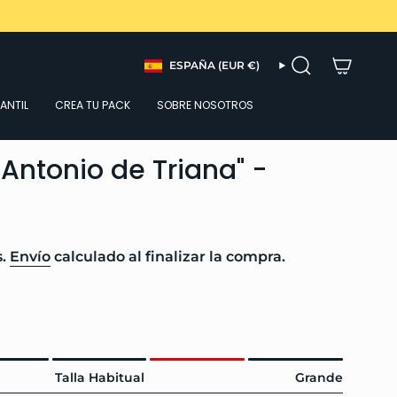
Moneda
ESPAÑA (EUR €)
BÚSQUEDA
FANTIL
CREA TU PACK
SOBRE NOSOTROS
Antonio de Triana" -
s.
Envío
calculado al finalizar la compra.
Talla Habitual
Grande