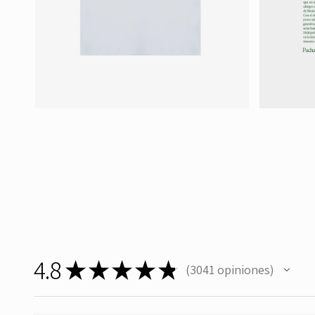
4.8
★
★
★
★
★
3041
opiniones
3041