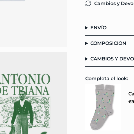
{{
Cambios y Devo
quantity
}}",
"minimum_of"=>"M
de
ENVÍO
{{
quantity
}}",
COMPOSICIÓN
"maximum_of"=>"M
de
CAMBIOS Y DEV
{{
quantity
}}"}
Completa el look:
Ca
€9