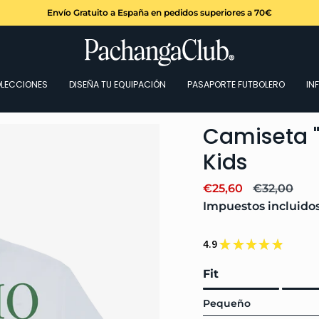
Envío Gratuito a España en pedidos superiores a 70€
LECCIONES
DISEÑA TU EQUIPACIÓN
PASAPORTE FUTBOLERO
IN
Camiseta "
Kids
Precio
€25,60
Precio
€32,00
de
regular
Impuestos incluido
venta
4.9
★
★
★
★
★
7
Fit
Pequeño