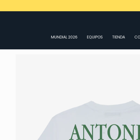
Ir
al
contenido
MUNDIAL 2026
EQUIPOS
TIENDA
CO