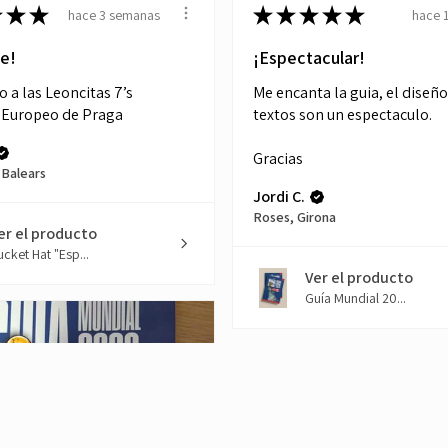
★
★
★
★
★
★
★
★
hace 3 semanas
hace 
le!
¡Espectacular!
a las Leoncitas 7’s
Me encanta la guia, el diseño
l Europeo de Praga
textos son un espectaculo.
Gracias
 Balears
Jordi C.
Roses, Girona
er el producto
ucket Hat "Esp...
Ver el producto
Guía Mundial 20...