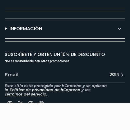
INFORMACIÓN
SUSCRÍBETE Y OBTÉN UN 10% DE DESCUENTO
*no es acumulable con otras promociones
JOIN
Este sitio está protegido por hCaptcha y se aplican
la Política de privacidad de hCaptcha
y los
Términos del servicio.
Instagram
Twitter
TikTok
Pinterest
e nos une
La pasión que nos une
La pasión
Moneda